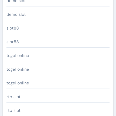
demo slot
demo slot
slot88
slot88
togel online
togel online
togel online
rtp slot
rtp slot